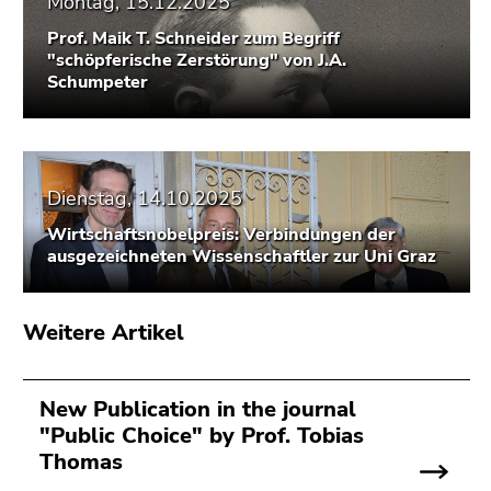
Montag, 15.12.2025
Seitenbereichs.
Zur
Prof. Maik T. Schneider zum Begriff
Übersicht
"schöpferische Zerstörung" von J.A.
Schumpeter
der
Seitenbereiche
Dienstag, 14.10.2025
Wirtschaftsnobelpreis: Verbindungen der
ausgezeichneten Wissenschaftler zur Uni Graz
Weitere Artikel
New Publication in the journal
"Public Choice" by Prof. Tobias
Thomas