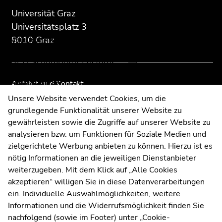
Seitenbereichs:
Seitenbereichs.
Seitenbereichs.
des
Universität Graz
Forschung
Zusatzinformationen:
Zur
Zur
Seitenbereichs:
Universitätsplatz 3
Übersicht
Übersicht
Unternavigation:
Veranstaltungen
8010 Graz
der
der
Seitenbereiche
Seitenbereiche
Graz Schumpeter Lectures
Neuigkeiten
Anfahrt und Kontakt
Kommunikation und Öffentlichkeitsarbeit
Unsere Website verwendet Cookies, um die
grundlegende Funktionalität unserer Website zu
Moodle
Ende
gewährleisten sowie die Zugriffe auf unserer Website zu
UNIGRAZonline
dieses
analysieren bzw. um Funktionen für Soziale Medien und
Seitenbereichs.
Impressum
zielgerichtete Werbung anbieten zu können. Hierzu ist es
Zur
Datenschutzerklärung
nötig Informationen an die jeweiligen Dienstanbieter
Übersicht
Cookie-Einstellungen
weiterzugeben. Mit dem Klick auf „Alle Cookies
der
Barrierefreiheitserklärung
akzeptieren“ willigen Sie in diese Datenverarbeitungen
Seitenbereiche
ein. Individuelle Auswahlmöglichkeiten, weitere
Informationen und die Widerrufsmöglichkeit finden Sie
nachfolgend (sowie im Footer) unter „Cookie-