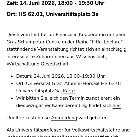
(Zugriffstaste
Zeit: 24. Juni 2026, 18:00 - 19:30 Uhr
5)
Ort: HS 62.01, Universitätsplatz 3a
Zu
den
Seiteneinstellungen
Diese vom Institut für Finance in Kooperation mit dem
(Benutzer/Sprache)
Graz Schumpeter Centre in der Reihe “FiRe-Lecture”
(Zugriffstaste
stattfindende Veranstaltung richtet sich an einschlägig
8)
interessierte Zuhörer:nnen aus Wissenschaft,
Zur
Wirtschaft und Gesellschaft.
Suche
(Zugriffstaste
Datum: 24. Juni 2026, 18.00-19:30 Uhr
9)
Ort: Universität Graz, Alumni-Hörsaal HS 62.01,
Universitätsplatz 3a,
Karte
Ende
Wir bitten Sie, sich den Termin zu notieren; ein
dieses
diesbezüglicher Kalendereintrag findet sich
hier
.
Seitenbereichs.
Zur
Um Ihre kostenlose
Anmeldung
wird gebeten.
Übersicht
Als Universitätsprofessor für Volkswirtschaftslehre und
der