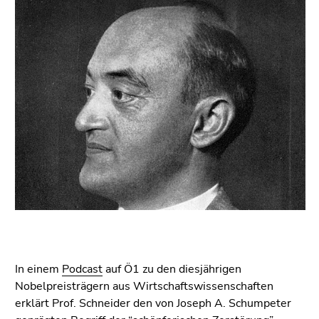
link.
of
page
Begin
Go
sections
of
to
page
contents
section:
(Accesskey
Page
1)
sections:
Go
to
position
marker
(Accesskey
2)
Go
to
main
In einem
Podcast
auf Ö1 zu den diesjährigen
navigation
Nobelpreisträgern aus Wirtschaftswissenschaften
(Accesskey
erklärt Prof. Schneider den von Joseph A. Schumpeter
3)