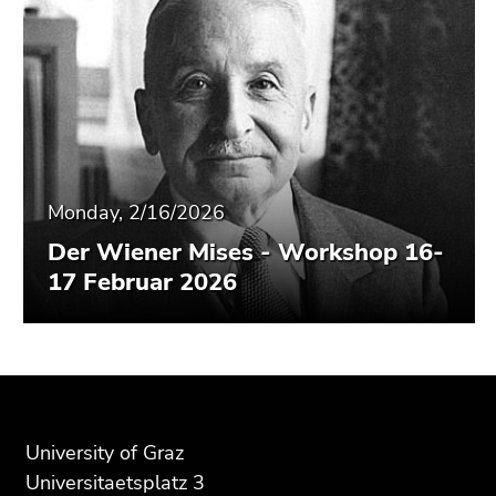
Monday, 2/16/2026
Der Wiener Mises - Workshop 16-
17 Februar 2026
Begin
End
End
of
of
of
page
this
this
University of Graz
section:
page
page
Universitaetsplatz 3
Additional
section.
section.