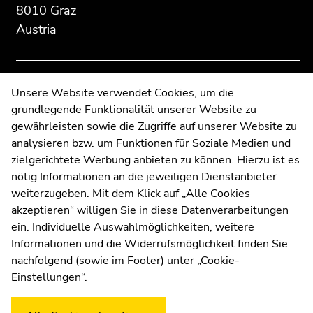
8010 Graz
information:
Go
Go
Austria
to
to
overview
overview
of
of
page
page
Contact
Unsere Website verwendet Cookies, um die
sections
sections
grundlegende Funktionalität unserer Website zu
Web Editors
gewährleisten sowie die Zugriffe auf unserer Website zu
Moodle
analysieren bzw. um Funktionen für Soziale Medien und
UNIGRAZonline
zielgerichtete Werbung anbieten zu können. Hierzu ist es
Imprint
nötig Informationen an die jeweiligen Dienstanbieter
Data Protection Declaration
weiterzugeben. Mit dem Klick auf „Alle Cookies
Accessibility Declaration
akzeptieren“ willigen Sie in diese Datenverarbeitungen
ein. Individuelle Auswahlmöglichkeiten, weitere
Informationen und die Widerrufsmöglichkeit finden Sie
nachfolgend (sowie im Footer) unter „Cookie-
Weatherstation
Uni Graz
Einstellungen“.