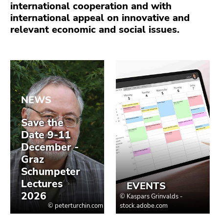
page
link.
international cooperation and with
sections
international appeal on innovative and
Begin
Go
relevant economic and social issues.
of
to
page
contents
section:
(Accesskey
Page
1)
sections:
Go
to
position
marker
(Accesskey
2)
Go
to
main
navigation
(Accesskey
3)