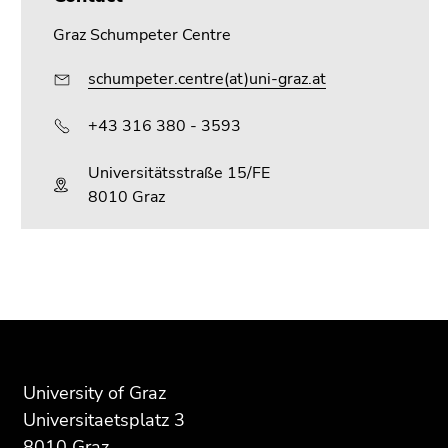
Go
Graz Schumpeter Centre
to
search
schumpeter.centre(at)uni-graz.at
(Accesskey
9)
+43 316 380 - 3593
End
Universitätsstraße 15/FE
of
8010 Graz
this
page
section.
Go
Begin
End
End
to
of
of
of
overview
page
this
this
of
section:
page
page
page
Additional
section.
section.
sections
University of Graz
information:
Go
Go
Universitaetsplatz 3
to
to
8010 Graz