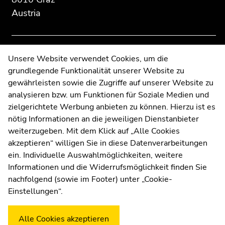
overview
overview
Austria
of
of
page
page
sections
sections
Contact
Unsere Website verwendet Cookies, um die
grundlegende Funktionalität unserer Website zu
Web Editors
gewährleisten sowie die Zugriffe auf unserer Website zu
Moodle
analysieren bzw. um Funktionen für Soziale Medien und
UNIGRAZonline
zielgerichtete Werbung anbieten zu können. Hierzu ist es
Imprint
nötig Informationen an die jeweiligen Dienstanbieter
Data Protection Declaration
weiterzugeben. Mit dem Klick auf „Alle Cookies
Accessibility Declaration
akzeptieren“ willigen Sie in diese Datenverarbeitungen
ein. Individuelle Auswahlmöglichkeiten, weitere
Informationen und die Widerrufsmöglichkeit finden Sie
nachfolgend (sowie im Footer) unter „Cookie-
Weatherstation
Uni Graz
Einstellungen“.
Alle Cookies akzeptieren